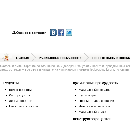
Добавить в закладки:
Главная
Кулинарные премудрости
Пряные травы и специ
Салаты и супы, горячие блюда, выпечка и десерты, закуски и напитки, праздничные б
звезд эстрады – все это вы найдете на кулинарном портале legkogotovit.com. Готовить -
Рецепты
Кулинарные премудрости
Видео-рецепты
Кулинарный словарь
Фото-рецепты
Кухни мира
Лента рецептов
Пряные травы и специи
Пасхальная выпечка
Интересно о вкусном
Кулинарный этикет
Конструктор рецептов