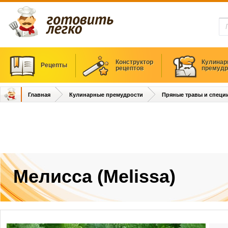
Конструктор
Кулинар
Рецепты
рецептов
премудр
Главная
Кулинарные премудрости
Пряные травы и специ
Мелисса (Melissa)