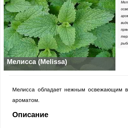
Мел
осв
аро
вид
пря
терт
рыб
Мелисса (Melissa)
Мелисса обладает нежным освежающим в
ароматом.
Описание