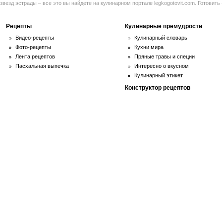
звезд эстрады – все это вы найдете на кулинарном портале legkogotovit.com. Готовить -
Рецепты
Кулинарные премудрости
Видео-рецепты
Кулинарный словарь
Фото-рецепты
Кухни мира
Лента рецептов
Пряные травы и специи
Пасхальная выпечка
Интересно о вкусном
Кулинарный этикет
Конструктор рецептов