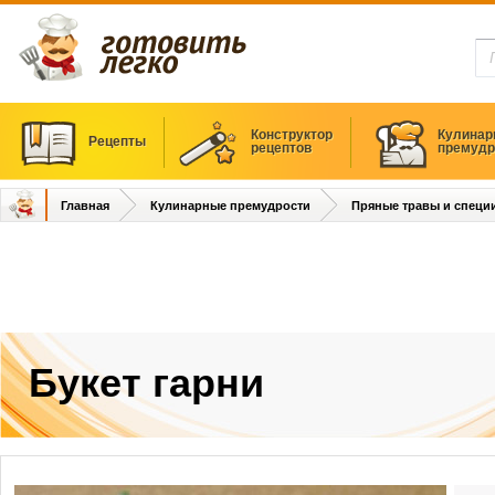
Конструктор
Кулинар
Рецепты
рецептов
премудр
Главная
Кулинарные премудрости
Пряные травы и специ
Букет гарни