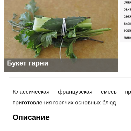
Это
озн
све
вкл
эстр
майо
Букет гарни
Kлассическая французская смесь п
приготовления горячих основных блюд
Описание