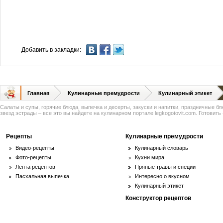
Добавить в закладки:
Главная
Кулинарные премудрости
Кулинарный этикет
Салаты и супы, горячие блюда, выпечка и десерты, закуски и напитки, праздничные б
звезд эстрады – все это вы найдете на кулинарном портале legkogotovit.com. Готовить -
Рецепты
Кулинарные премудрости
Видео-рецепты
Кулинарный словарь
Фото-рецепты
Кухни мира
Лента рецептов
Пряные травы и специи
Пасхальная выпечка
Интересно о вкусном
Кулинарный этикет
Конструктор рецептов