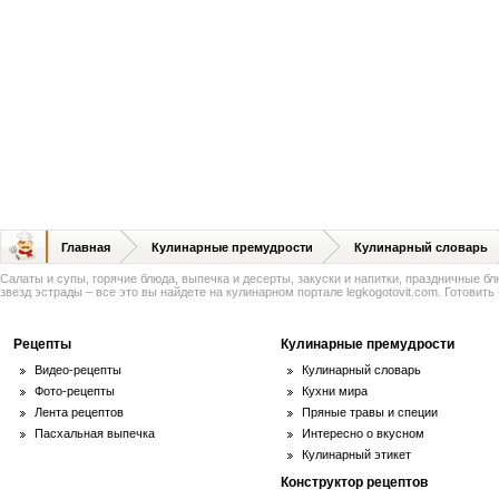
Главная
Кулинарные премудрости
Кулинарный словарь
Салаты и супы, горячие блюда, выпечка и десерты, закуски и напитки, праздничные б
звезд эстрады – все это вы найдете на кулинарном портале legkogotovit.com. Готовить -
Рецепты
Кулинарные премудрости
Видео-рецепты
Кулинарный словарь
Фото-рецепты
Кухни мира
Лента рецептов
Пряные травы и специи
Пасхальная выпечка
Интересно о вкусном
Кулинарный этикет
Конструктор рецептов