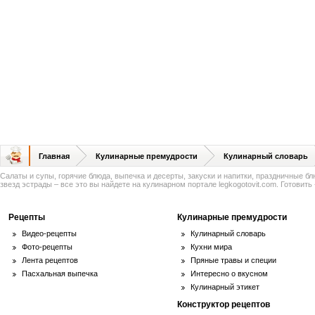
Главная
Кулинарные премудрости
Кулинарный словарь
Салаты и супы, горячие блюда, выпечка и десерты, закуски и напитки, праздничные б
звезд эстрады – все это вы найдете на кулинарном портале legkogotovit.com. Готовить -
Рецепты
Кулинарные премудрости
Видео-рецепты
Кулинарный словарь
Фото-рецепты
Кухни мира
Лента рецептов
Пряные травы и специи
Пасхальная выпечка
Интересно о вкусном
Кулинарный этикет
Конструктор рецептов