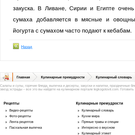
закуска. В Ливане, Сирии и Египте очень
сумаха добавляется в мясные и овощны
йогурта с сумахом часто подают к кебабам.
Назад
Главная
Кулинарные премудрости
Кулинарный словарь
Салаты и супы, горячие блюда, выпечка и десерты, закуски и напитки, праздничные б
звезд эстрады – все это вы найдете на кулинарном портале legkogotovit.com. Готовить -
Рецепты
Кулинарные премудрости
Видео-рецепты
Кулинарный словарь
Фото-рецепты
Кухни мира
Лента рецептов
Пряные травы и специи
Пасхальная выпечка
Интересно о вкусном
Кулинарный этикет