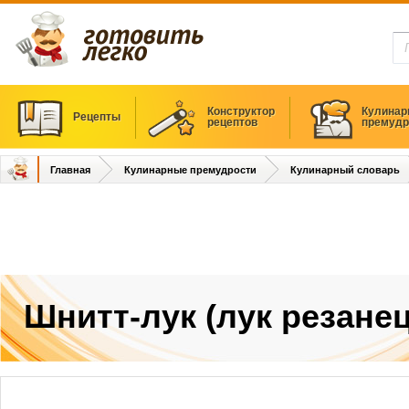
Конструктор
Кулинар
Рецепты
рецептов
премудр
Главная
Кулинарные премудрости
Кулинарный словарь
Шнитт-лук (лук резанец