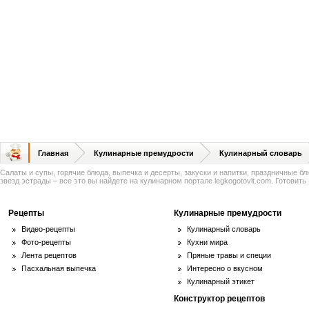
Главная
Кулинарные премудрости
Кулинарный словарь
Салаты и супы, горячие блюда, выпечка и десерты, закуски и напитки, праздничные б
звезд эстрады – все это вы найдете на кулинарном портале legkogotovit.com. Готовить -
Рецепты
Кулинарные премудрости
Видео-рецепты
Кулинарный словарь
Фото-рецепты
Кухни мира
Лента рецептов
Пряные травы и специи
Пасхальная выпечка
Интересно о вкусном
Кулинарный этикет
Конструктор рецептов