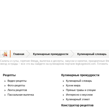
Главная
Кулинарные премудрости
Кулинарный словарь
Салаты и супы, горячие блюда, выпечка и десерты, закуски и напитки, праздничные б
звезд эстрады – все это вы найдете на кулинарном портале legkogotovit.com. Готовить -
Рецепты
Кулинарные премудрости
Видео-рецепты
Кулинарный словарь
Фото-рецепты
Кухни мира
Лента рецептов
Пряные травы и специи
Пасхальная выпечка
Интересно о вкусном
Кулинарный этикет
Конструктор рецептов