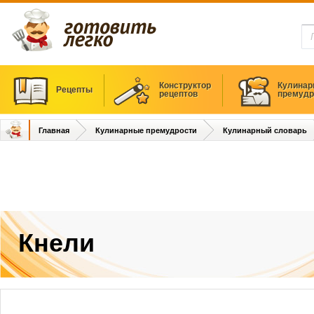
Конструктор
Кулинар
Рецепты
рецептов
премудр
Главная
Кулинарные премудрости
Кулинарный словарь
Кнели