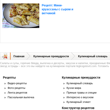
Рецепт: Мини-
круассаны с сыром и
ветчиной
Главная
Кулинарные премудрости
Кулинарный словарь
Салаты и супы, горячие блюда, выпечка и десерты, закуски и напитки, праздничные б
звезд эстрады – все это вы найдете на кулинарном портале legkogotovit.com. Готовить -
Рецепты
Кулинарные премудрости
Видео-рецепты
Кулинарный словарь
Фото-рецепты
Кухни мира
Лента рецептов
Пряные травы и специи
Пасхальная выпечка
Интересно о вкусном
Кулинарный этикет
Конструктор рецептов