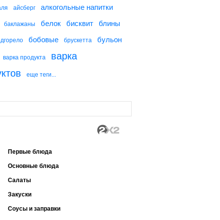
алкогольные напитки
аля
айсберг
белок
бисквит
блины
баклажаны
бобовые
бульон
одгорело
брускетта
варка
варка продукта
уктов
еще теги...
Первые блюда
Основные блюда
Салаты
Закуски
Соусы и заправки