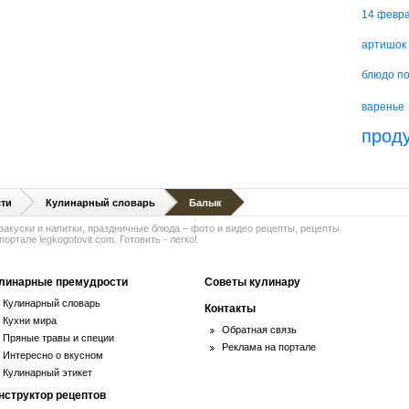
14 февр
артишок
блюдо п
варенье
прод
ти
Кулинарный словарь
Балык
 закуски и напитки, праздничные блюда – фото и видео рецепты, рецепты
ортале legkogotovit.com. Готовить - легко!
линарные премудрости
Советы кулинару
Кулинарный словарь
Контакты
Кухни мира
Обратная связь
Пряные травы и специи
Реклама на портале
Интересно о вкусном
Кулинарный этикет
нструктор рецептов