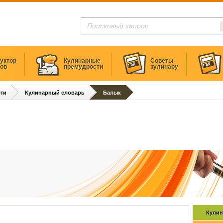
уктор
Кулинарные
Советы
тов
премудрости
кулинару
ти
Кулинарный словарь
Балык
Кулин