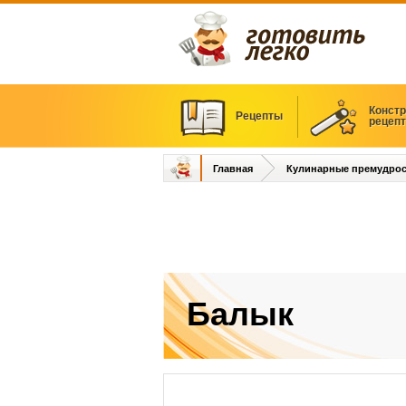
Констр
Рецепты
рецеп
Главная
Кулинарные премудрос
Балык