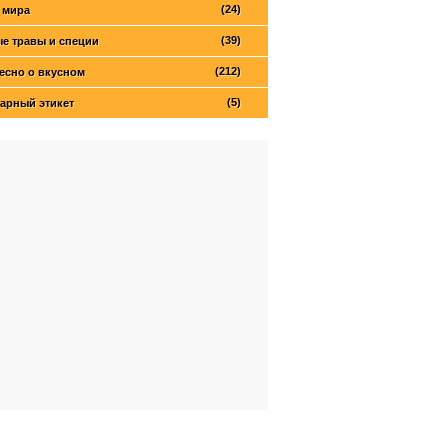
(24)
 мира
(39)
е травы и специи
(212)
есно о вкусном
(5)
арный этикет