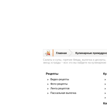
Главная
Кулинарные премудрос
Салаты и супы, горячие блюда, выпечка и десерты,
звезд эстрады – все это вы найдете на кулинарном п
Рецепты
Ку
Видео-рецепты
Фото-рецепты
Лента рецептов
Пасхальная выпечка
Ко