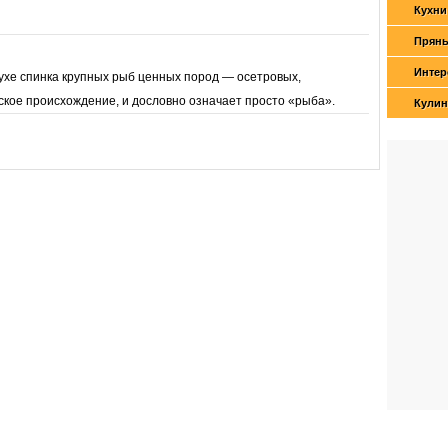
Кухни
Пряны
Интер
ухе спинка крупных рыб ценных пород — осетровых,
ское происхождение, и дословно означает просто «рыба».
Кулин