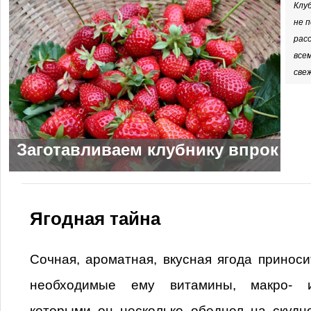
Клу
не 
рас
все
све
Заготавливаем клубнику впрок
Ягодная тайна
Сочная, ароматная, вкусная ягода приноси
необходимые ему витамины, макро- и
которыми он несколько обеднел на скудн