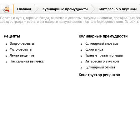
Главная
Кулинарные премудрости
Интересно о вкусном
Салаты и супы, горячие блюда, выпечка и десерты, закуски и напитки, праздничные б
звезд эстрады – все это вы найдете на кулинарном портале legkogotovit.com. Готовить -
Рецепты
Кулинарные премудрости
Видео-рецепты
Кулинарный словарь
Фото-рецепты
Кухни мира
Лента рецептов
Пряные травы и специи
Пасхальная выпечка
Интересно о вкусном
Кулинарный этикет
Конструктор рецептов