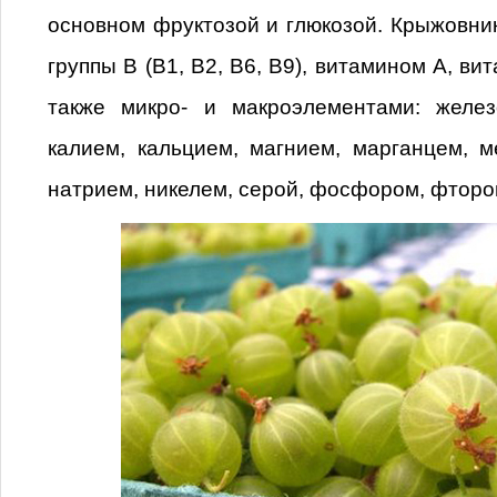
основном фруктозой и глюкозой. Крыжовни
группы В (В1, В2, В6, В9), витамином A, вит
также микро- и макроэлементами: желез
калием, кальцием, магнием, марганцем, 
натрием, никелем, серой, фосфором, фторо