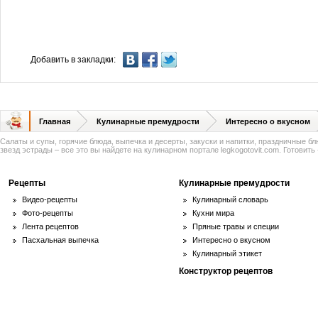
Добавить в закладки:
Главная
Кулинарные премудрости
Интересно о вкусном
Салаты и супы, горячие блюда, выпечка и десерты, закуски и напитки, праздничные б
звезд эстрады – все это вы найдете на кулинарном портале legkogotovit.com. Готовить -
Рецепты
Кулинарные премудрости
Видео-рецепты
Кулинарный словарь
Фото-рецепты
Кухни мира
Лента рецептов
Пряные травы и специи
Пасхальная выпечка
Интересно о вкусном
Кулинарный этикет
Конструктор рецептов