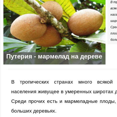
В т
вся
нас
шир
Сре
пло
бол
Путерия - мармелад на дереве
В тропических странах много всякой э
населения живущее в умеренных широтах д
Среди прочих есть и мармеладные плоды,
больших деревьях.