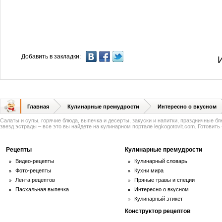
Добавить в закладки:
Главная
Кулинарные премудрости
Интересно о вкусном
Салаты и супы, горячие блюда, выпечка и десерты, закуски и напитки, праздничные б
звезд эстрады – все это вы найдете на кулинарном портале legkogotovit.com. Готовить -
Рецепты
Кулинарные премудрости
Видео-рецепты
Кулинарный словарь
Фото-рецепты
Кухни мира
Лента рецептов
Пряные травы и специи
Пасхальная выпечка
Интересно о вкусном
Кулинарный этикет
Конструктор рецептов