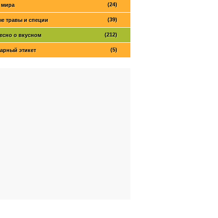
(24)
 мира
(39)
е травы и специи
(212)
есно о вкусном
(5)
арный этикет