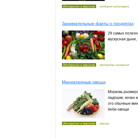
Интересно о вкусном
история кулинарии
Занимательные факты о продуктах
29 самых полезны
мускусная дыня, 
Интересно о вкусном
продукты питания
Миниатюрные овощи
Морковь размеро
ладошке, кочан к
это обычные мин
беби-овощи
Интересно о вкусном
овощи