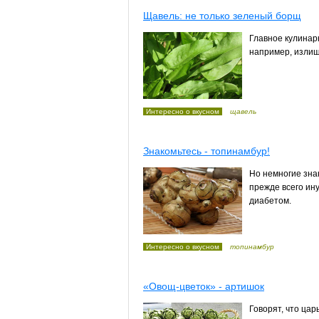
Щавель: не только зеленый борщ
Главное кулинар
например, изли
Интересно о вкусном
щавель
Знакомьтесь - топинамбур!
Но немногие зна
прежде всего ин
диабетом.
Интересно о вкусном
топинамбур
«Овощ-цветок» - артишок
Говорят, что цар