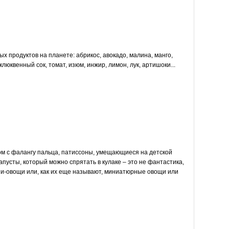
х продуктов на планете: абрикос, авокадо, малина, манго,
клюквенный сок, томат, изюм, инжир, лимон, лук, артишоки...
м с фалангу пальца, патиссоны, умещающиеся на детской
апусты, который можно спрятать в кулаке – это не фантастика,
и-овощи или, как их еще называют, миниатюрные овощи или