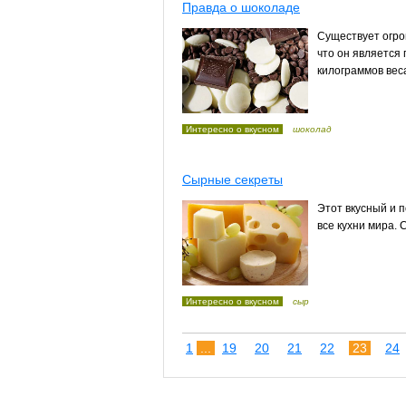
Правда о шоколаде
Существует огро
что он является
килограммов вес
Интересно о вкусном
шоколад
Сырные секреты
Этот вкусный и 
все кухни мира. 
Интересно о вкусном
сыр
1
...
19
20
21
22
23
24