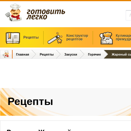
Конструктор
Кулинар
Рецепты
рецептов
премудр
Главная
Рецепты
Закуски
Горячие
Жареный с
Рецепты