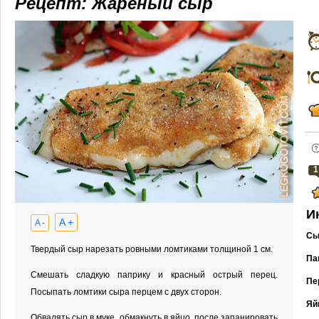
Рецепт: Жареный сыр
1
И
A +
A -
Сы
Твердый сыр нарезать ровными ломтиками толщиной 1 см.
Па
Смешать сладкую паприку и красный острый перец.
Пе
Посыпать ломтики сыра перцем с двух сторон.
Яй
Обвалять сыр в муке, обмакнуть в яйцо, после запанировать