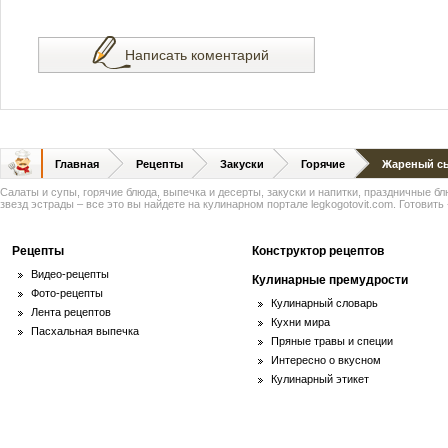
Написать коментарий
Главная
Рецепты
Закуски
Горячие
Жареный с
Салаты и супы, горячие блюда, выпечка и десерты, закуски и напитки, праздничные б
звезд эстрады – все это вы найдете на кулинарном портале legkogotovit.com. Готовить -
Рецепты
Конструктор рецептов
Видео-рецепты
Кулинарные премудрости
Фото-рецепты
Кулинарный словарь
Лента рецептов
Кухни мира
Пасхальная выпечка
Пряные травы и специи
Интересно о вкусном
Кулинарный этикет