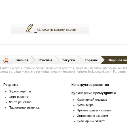
Написать коментарий
Главная
Рецепты
Закуски
Горячие
Жареная мо
Салаты и супы, горячие блюда, выпечка и десерты, закуски и напитки, праздничные б
звезд эстрады – все это вы найдете на кулинарном портале legkogotovit.com. Готовить -
Рецепты
Конструктор рецептов
Видео-рецепты
Кулинарные премудрости
Фото-рецепты
Кулинарный словарь
Лента рецептов
Кухни мира
Пасхальная выпечка
Пряные травы и специи
Интересно о вкусном
Кулинарный этикет