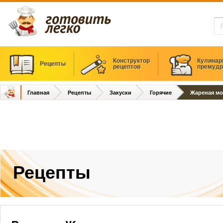
Конструктор
Кулинар
Рецепты
рецептов
премудр
Главная
Рецепты
Закуски
Горячие
Жареная мо
Рецепты