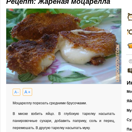
Рецепт: Жареная моцарелла
0
И
A +
Мо
A -
Яй
Моцареллу порезать средними брусочками.
Му
В миске взбить яйцо. В глубокую тарелку насыпать
Су
панировочные сухари, добавить паприку, соль и перец,
перемешать. В другую тарелку насыпать муку.
Па