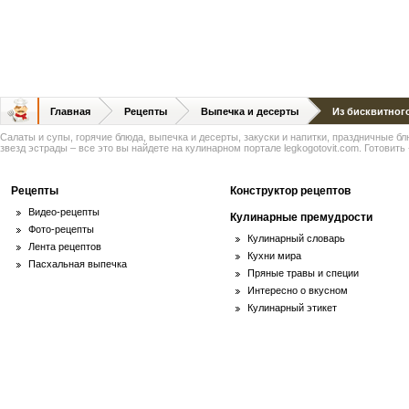
Главная
Рецепты
Выпечка и десерты
Из бисквитного
Салаты и супы, горячие блюда, выпечка и десерты, закуски и напитки, праздничные б
звезд эстрады – все это вы найдете на кулинарном портале legkogotovit.com. Готовить -
Рецепты
Конструктор рецептов
Видео-рецепты
Кулинарные премудрости
Фото-рецепты
Кулинарный словарь
Лента рецептов
Кухни мира
Пасхальная выпечка
Пряные травы и специи
Интересно о вкусном
Кулинарный этикет