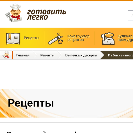
Конструктор
Кулинар
Рецепты
рецептов
премудр
Главная
Рецепты
Выпечка и десерты
Из бисквитного
Рецепты