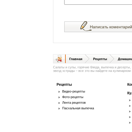
Написать коментари
Главная
Рецепты
Домашни
Салаты и супы, горячие блюда, выпечка и десерты,
звезд эстрады – все это вы найдете на кулинарном п
Рецепты
Ко
Видео-рецепты
Ку
Фото-рецепты
Лента рецептов
Пасхальная выпечка