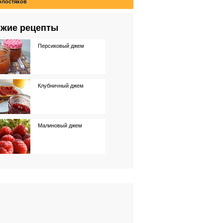
олостяков
жие рецепты
Персиковый джем
Клубничный джем
Малиновый джем
Легкий черничный джем
Апельсиновый джем