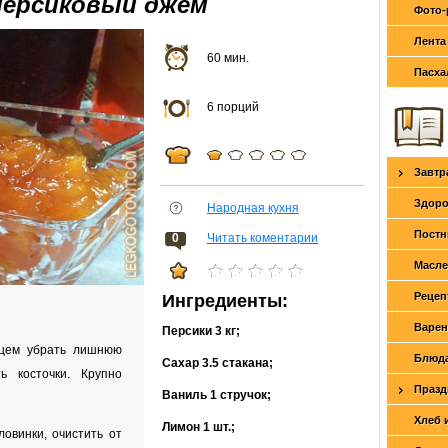
персиковый джем
Фото-
Лента
60 мин.
Пасха
6 порций
Завтр
Здоро
Народная кухня
Постн
0
Читать коментарии
Масле
Рецеп
Ингредиенты:
Варен
Персики
3 кг
;
нцем убрать лишнюю
Блюда
Сахар
3.5 стакана
;
ь косточки. Крупно
Празд
Ваниль
1 стручок
;
Хлеб 
Лимон
1 шт.
;
овинки, очистить от