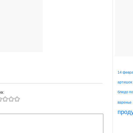
14 февр
артишок
блюдо п
ка:
варенье
прод