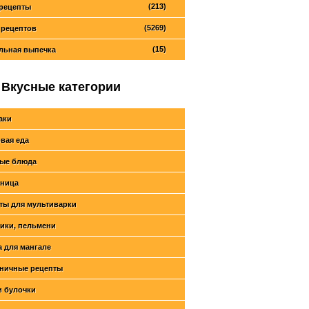
(213)
рецепты
(5269)
 рецептов
(15)
льная выпечка
Вкусные категории
аки
вая еда
ые блюда
ница
ты для мультиварки
ики, пельмени
 для мангале
ничные рецепты
и булочки