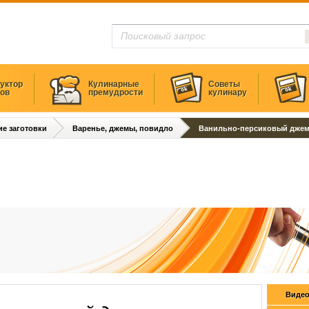
уктор
Кулинарные
Советы
тов
премудрости
кулинару
е заготовки
Варенье, джемы, повидло
Ванильно-персиковый дже
Видео