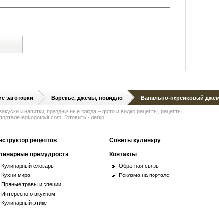
й
е заготовки
Варенье, джемы, повидло
Ванильно-персиковый дже
 закуски и напитки, праздничные блюда – фото и видео рецепты, рецепты
ортале legkogotovit.com. Готовить - легко!
нструктор рецептов
Советы кулинару
линарные премудрости
Контакты
Кулинарный словарь
Обратная связь
Кухни мира
Реклама на портале
Пряные травы и специи
Интересно о вкусном
Кулинарный этикет