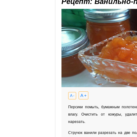
Рецепт: Ванильно-
A +
A -
Персики помыть, бумажным полоте
влагу. Очистить от кожуры, удалит
нарезать.
Стручок ванили разрезать на две пол