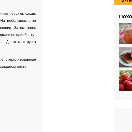
Для х
ные персики, сахар,
Похо
. На небольшом огне
пения. Затем огонь
персики не приобретут
т. Достать стручок
ые стерилизованные
рохладном месте.