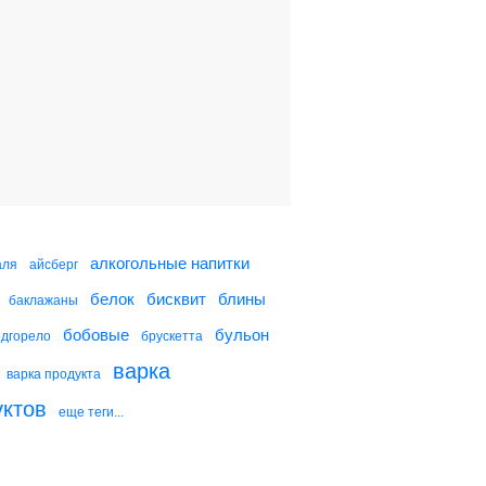
Грушевый джем с
кардамоном
Абрикосово-черничный
джем
Абрикосовый джем
алкогольные напитки
аля
айсберг
белок
бисквит
блины
баклажаны
Куриные крылышки в
абрикосовом джеме
бобовые
бульон
одгорело
брускетта
варка
варка продукта
уктов
еще теги...