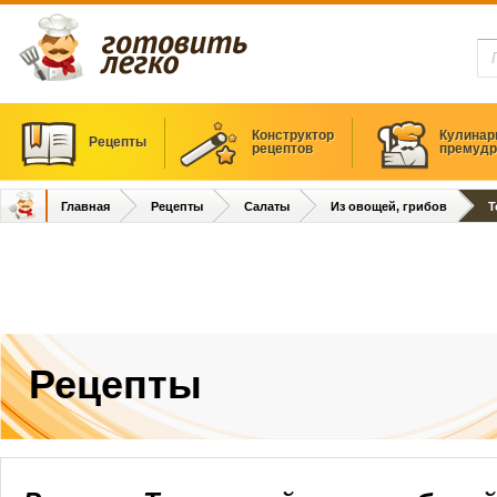
Конструктор
Кулинар
Рецепты
рецептов
премудр
Главная
Рецепты
Салаты
Из овощей, грибов
Т
Рецепты