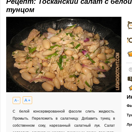
Рецепт: Тосканский салат с бело
тунцом
1
И
A +
A -
Фа
С белой консервированной фасоли слить жидкость.
Ту
Промыть. Переложить в салатницу. Добавить тунец в
Лу
собственном соку, нарезанный салатный лук. Салат