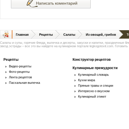
Написать коментарий
Главная
Рецепты
Салаты
Из овощей, грибов
Т
Салаты и супы, горячие блюда, выпечка и десерты, закуски и напитки, праздничные б
звезд эстрады – все это вы найдете на кулинарном портале legkogotovit.com. Готовить -
Рецепты
Конструктор рецептов
Видео-рецепты
Кулинарные премудрости
Фото-рецепты
Кулинарный словарь
Лента рецептов
Кухни мира
Пасхальная выпечка
Пряные травы и специи
Интересно о вкусном
Кулинарный этикет