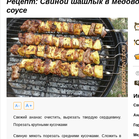
Рецепт: Свиной шашлык в медово
соусе
0
И
A +
Св
A -
Ан
Свежий ананас очистить, вырезать твердую сердцевину.
Порезать крупными кусочками
Го
Ме
Свиную мякоть порезать средними кусочками. Сложить в