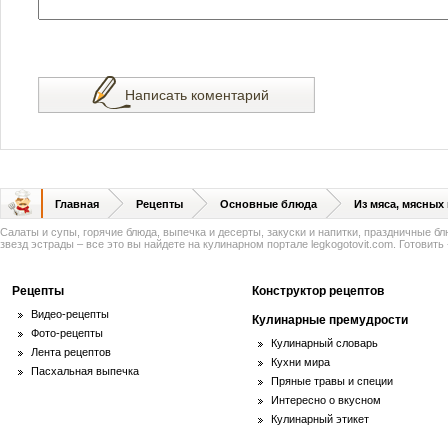
Написать коментарий
Главная
Рецепты
Основные блюда
Из мяса, мясных
Салаты и супы, горячие блюда, выпечка и десерты, закуски и напитки, праздничные б
звезд эстрады – все это вы найдете на кулинарном портале legkogotovit.com. Готовить -
Рецепты
Конструктор рецептов
Видео-рецепты
Кулинарные премудрости
Фото-рецепты
Кулинарный словарь
Лента рецептов
Кухни мира
Пасхальная выпечка
Пряные травы и специи
Интересно о вкусном
Кулинарный этикет