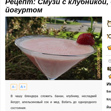
Рецепт: Смузи с клубникой,
йогуртом
5
И
A +
A -
Ба
В чашу блендера сложить банан, клубнику, несладкий
Кл
йогурт, апельсиновый сок и мед. Взбить до однородного
Йо
состояния.