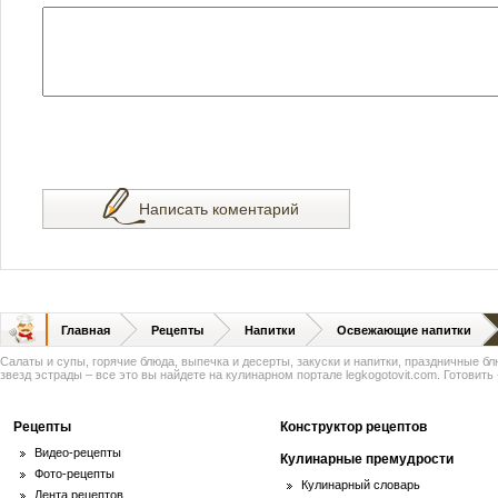
Написать коментарий
Главная
Рецепты
Напитки
Освежающие напитки
Салаты и супы, горячие блюда, выпечка и десерты, закуски и напитки, праздничные б
звезд эстрады – все это вы найдете на кулинарном портале legkogotovit.com. Готовить -
Рецепты
Конструктор рецептов
Видео-рецепты
Кулинарные премудрости
Фото-рецепты
Кулинарный словарь
Лента рецептов