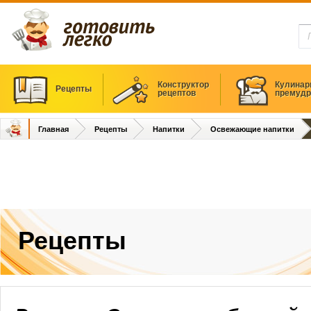
Конструктор
Кулинар
Рецепты
рецептов
премудр
Главная
Рецепты
Напитки
Освежающие напитки
Рецепты