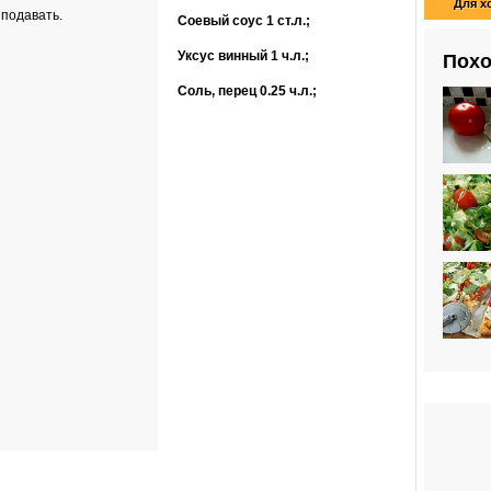
Для х
 подавать.
Соевый соус
1 ст.л.
;
Уксус винный
1 ч.л.
;
Похо
Соль, перец
0.25 ч.л.
;