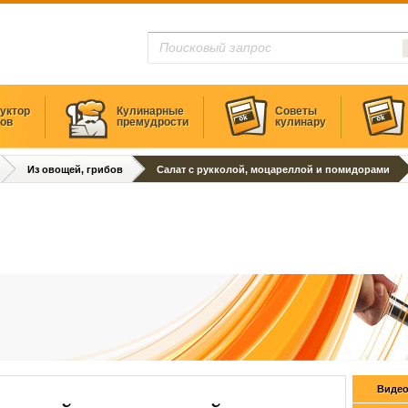
уктор
Кулинарные
Советы
тов
премудрости
кулинару
Из овощей, грибов
Салат с рукколой, моцареллой и помидорами
Видео