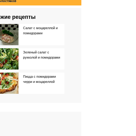
олостяков
жие рецепты
Салат с моцареллой и
помидорами
Зеленый салат с
рукколой и помидорами
Пицца с помидорами
черри и моцареллой
Слоеный пирог с
помидорами и
моцареллой
Салат с лососем и
помидорами