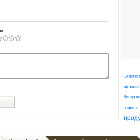
ка:
14 февр
артишок
блюдо п
й
варенье
прод