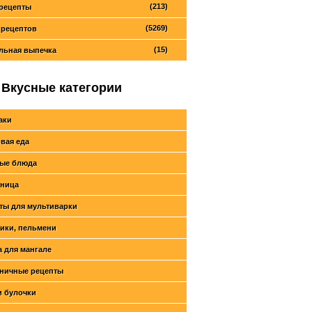
(213)
рецепты
(5269)
 рецептов
(15)
льная выпечка
Вкусные категории
аки
вая еда
ые блюда
ница
ты для мультиварки
ики, пельмени
 для мангале
ничные рецепты
и булочки