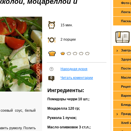
кколой, моцареллой и
Фото-
Лента
Пасха
15 мин.
2 порции
Завтр
Здоро
Постн
Народная кухня
0
Читать коментарии
Масле
Рецеп
Ингредиенты:
Варен
Помидоры черри
10 шт.
;
Блюда
Моцарелла
120 гр
;
 соевый соус, белый
Празд
Руккола
1 пучок
;
Хлеб 
Масло оливковое
3 ст.л.
;
вить рукколу. Полить