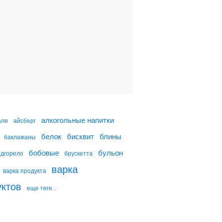
Салат с креветками и
сельдереем
Картофельный салат с
петрушкой, оливками и
маслинами
Салат по-арагонски
алкогольные напитки
аля
айсберг
белок
бисквит
блины
баклажаны
Овощной микс с
креветками
бобовые
бульон
одгорело
брускетта
варка
варка продукта
уктов
еще теги...