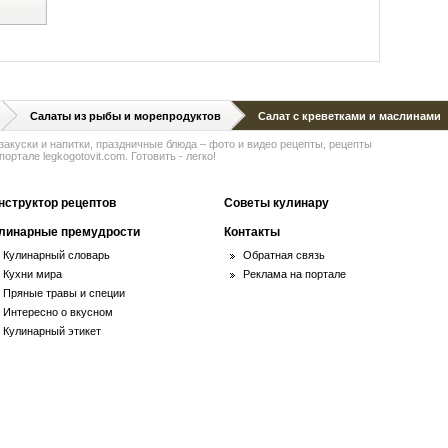
й
Салаты из рыбы и морепродуктов
Салат с креветками и маслинами
 закуски и напитки, праздничные блюда – фото и видео рецепты, рецепты
ортале legkogotovit.com. Готовить - легко!
нструктор рецептов
Советы кулинару
линарные премудрости
Контакты
Кулинарный словарь
Обратная связь
Кухни мира
Реклама на портале
Пряные травы и специи
Интересно о вкусном
Кулинарный этикет