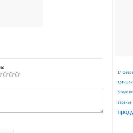
ка:
14 февр
артишок
блюдо п
варенье
прод