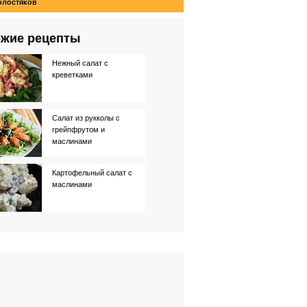
олостяков
жие рецепты
Нежный салат с
креветками
Салат из рукколы с
грейпфрутом и
маслинами
Картофельный салат с
маслинами
Салат-коктейль с
креветками
Салат из авокадо с
креветками