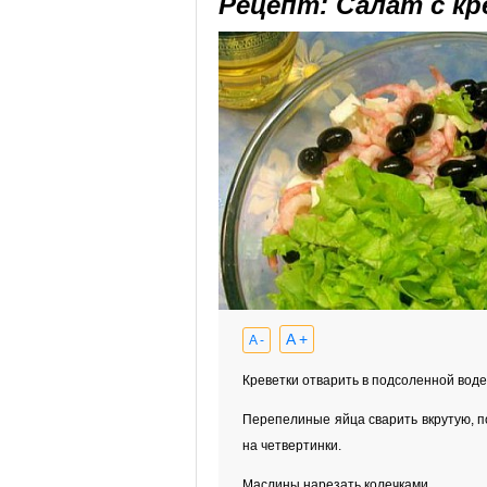
Рецепт: Салат с к
A +
A -
Креветки отварить в подсоленной воде
Перепелиные яйца сварить вкрутую, п
на четвертинки.
Маслины нарезать колечками.