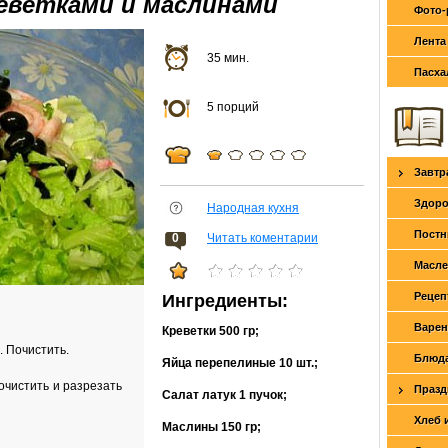
реветками и маслинами
Фото-
Лента
35 мин.
Пасха
5 порций
Завтр
Здоро
Народная кухня
Постн
0
Читать коментарии
Масле
Рецеп
Ингредиенты:
Варен
Креветки
500 гр
;
. Почистить.
Блюда
Яйца перепелиные
10 шт.
;
очистить и разрезать
Празд
Салат латук
1 пучок
;
Хлеб 
Маслины
150 гр
;