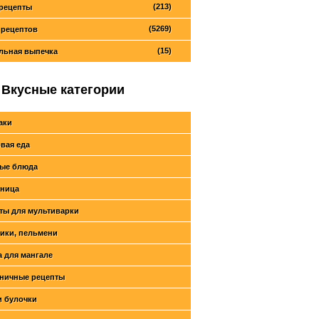
(213)
рецепты
(5269)
 рецептов
(15)
льная выпечка
Вкусные категории
аки
вая еда
ые блюда
ница
ты для мультиварки
ики, пельмени
 для мангале
ничные рецепты
и булочки