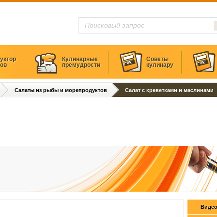
уктор
Кулинарные
Советы
тов
премудрости
кулинару
Салаты из рыбы и морепродуктов
Салат с креветками и маслинами
Видео