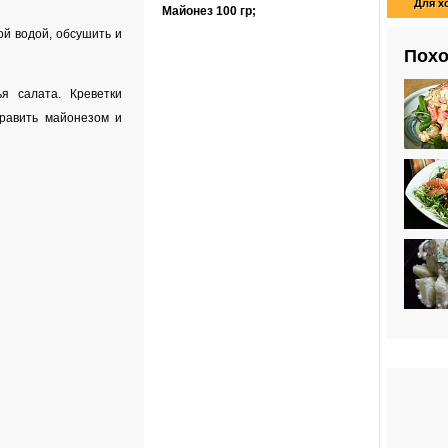
Для х
Майонез
100 гр
;
й водой, обсушить и
Похо
я салата. Креветки
равить майонезом и