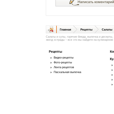
Написать коментари
Главная
Рецепты
Салаты
Салаты и супы, горячие блюда, выпечка и десерты,
звезд эстрады – все это вы найдете на кулинарном п
Рецепты
Ко
Видео-рецепты
Ку
Фото-рецепты
Лента рецептов
Пасхальная выпечка