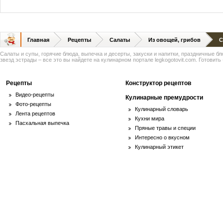
Главная
Рецепты
Салаты
Из овощей, грибов
С
Салаты и супы, горячие блюда, выпечка и десерты, закуски и напитки, праздничные б
звезд эстрады – все это вы найдете на кулинарном портале legkogotovit.com. Готовить -
Рецепты
Конструктор рецептов
Видео-рецепты
Кулинарные премудрости
Фото-рецепты
Кулинарный словарь
Лента рецептов
Кухни мира
Пасхальная выпечка
Пряные травы и специи
Интересно о вкусном
Кулинарный этикет