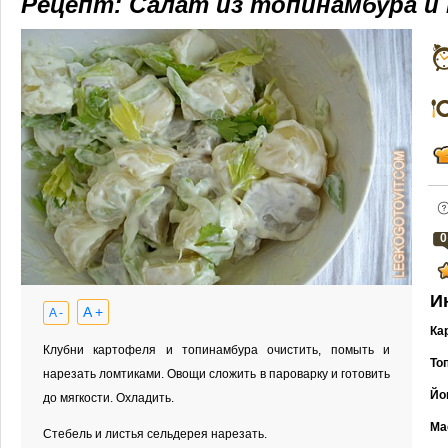
Рецепт: Салат из топинамбура и
0
И
A +
A -
Ка
Клубни картофеля и топинамбура очистить, помыть и
То
нарезать ломтиками. Овощи сложить в пароварку и готовить
Йо
до мягкости. Охладить.
Ма
Стебель и листья сельдерея нарезать.