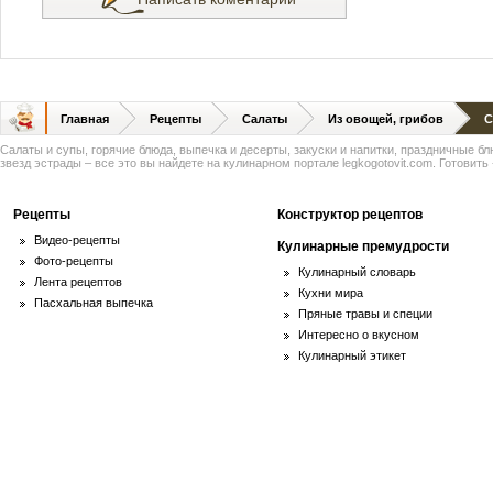
Главная
Рецепты
Салаты
Из овощей, грибов
С
Салаты и супы, горячие блюда, выпечка и десерты, закуски и напитки, праздничные б
звезд эстрады – все это вы найдете на кулинарном портале legkogotovit.com. Готовить -
Рецепты
Конструктор рецептов
Видео-рецепты
Кулинарные премудрости
Фото-рецепты
Кулинарный словарь
Лента рецептов
Кухни мира
Пасхальная выпечка
Пряные травы и специи
Интересно о вкусном
Кулинарный этикет