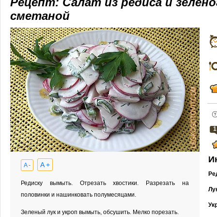
Рецепт: Салат из редиса и зелено
сметаной
1
И
A +
A -
Ре
Редиску вымыть. Отрезать хвостики. Разрезать на
Лу
половинки и нашинковать полумесяцами.
Ук
Зеленый лук и укроп вымыть, обсушить. Мелко порезать.