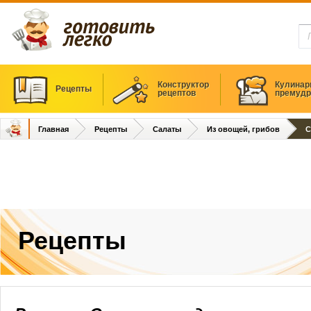
Конструктор
Кулинар
Рецепты
рецептов
премудр
Главная
Рецепты
Салаты
Из овощей, грибов
С
Рецепты