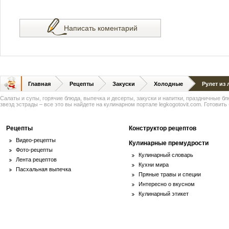
Написать коментарий
Главная
Рецепты
Закуски
Холодные
Рулет из
Салаты и супы, горячие блюда, выпечка и десерты, закуски и напитки, праздничные б
звезд эстрады – все это вы найдете на кулинарном портале legkogotovit.com. Готовить -
Рецепты
Конструктор рецептов
Видео-рецепты
Кулинарные премудрости
Фото-рецепты
Кулинарный словарь
Лента рецептов
Кухни мира
Пасхальная выпечка
Пряные травы и специи
Интересно о вкусном
Кулинарный этикет