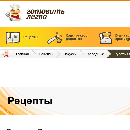
Конструктор
Кулинар
Рецепты
рецептов
премудр
Главная
Рецепты
Закуски
Холодные
Рулет из
Рецепты