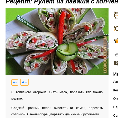
Рецепт: Рулет из лаваша с копче
0
И
A +
Ла
A -
Ко
С копченого окорочка снять мясо, порезать как можно
мельче.
Ог
Пе
Сладкий красный перец очистить от семян, порезать
соломкой. Свежий огурец порезать длинными брусочками.
Сы