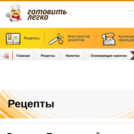
Конструктор
Кулинар
Рецепты
рецептов
премудр
Главная
Рецепты
Напитки
Освежающие напитки
Рецепты