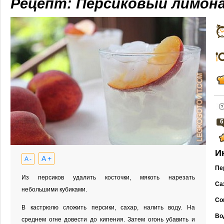
Рецепт: Персиковый лимон
6
И
A +
A -
Пе
Из персиков удалить косточки, мякоть нарезать
Са
небольшими кубиками.
Со
В кастрюлю сложить персики, сахар, налить воду. На
Во
среднем огне довести до кипения. Затем огонь убавить и