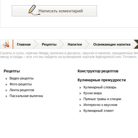
Написать коментарий
Главная
Рецепты
Напитки
Освежающие напитки
Салаты и супы, горячие блюда, выпечка и десерты, закуски и напитки, праздничные б
звезд эстрады – все это вы найдете на кулинарном портале legkogotovit.com. Готовить -
Рецепты
Конструктор рецептов
Видео-рецепты
Кулинарные премудрости
Фото-рецепты
Кулинарный словарь
Лента рецептов
Кухни мира
Пасхальная выпечка
Пряные травы и специи
Интересно о вкусном
Кулинарный этикет