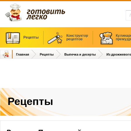
Конструктор
Кулинар
Рецепты
рецептов
премудр
Главная
Рецепты
Выпечка и десерты
Из дрожжевого
Рецепты