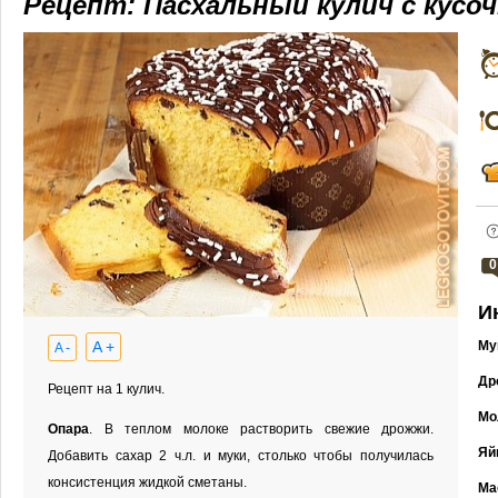
Рецепт: Пасхальный кулич с кусо
0
И
A +
Му
A -
Др
Рецепт на 1 кулич.
Мо
Опара
. В теплом молоке растворить свежие дрожжи.
Яй
Добавить сахар 2 ч.л. и муки, столько чтобы получилась
консистенция жидкой сметаны.
Ма