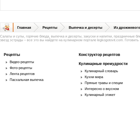
Главная
Рецепты
Выпечка и десерты
Из дрожжевого
Салаты и супы, горячие блюда, выпечка и десерты, закуски и напитки, праздничные б
звезд эстрады – все это вы найдете на кулинарном портале legkogotovit.com. Готовить -
Рецепты
Конструктор рецептов
Видео-рецепты
Кулинарные премудрости
Фото-рецепты
Кулинарный словарь
Лента рецептов
Кухни мира
Пасхальная выпечка
Пряные травы и специи
Интересно о вкусном
Кулинарный этикет