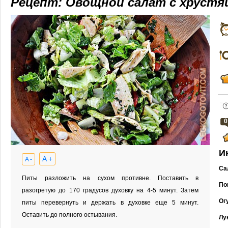
Рецепт: Овощной салат с хруст
0
И
A +
A -
Са
Питы разложить на сухом противне. Поставить в
По
разогретую до 170 градусов духовку на 4-5 минут. Затем
Ог
питы перевернуть и держать в духовке еще 5 минут.
Оставить до полного остывания.
Лу