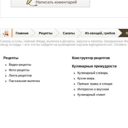
Написать коментарий
Главная
Рецепты
Салаты
Из овощей, грибов
О
Салаты и супы, горячие блюда, выпечка и десерты, закуски и напитки, праздничные б
звезд эстрады – все это вы найдете на кулинарном портале legkogotovit.com. Готовить -
Рецепты
Конструктор рецептов
Видео-рецепты
Кулинарные премудрости
Фото-рецепты
Кулинарный словарь
Лента рецептов
Кухни мира
Пасхальная выпечка
Пряные травы и специи
Интересно о вкусном
Кулинарный этикет