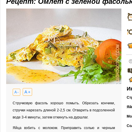
Рецепт: Омлет с зеленой фасоль
1
И
A +
A -
Ст
Стручковую фасоль хорошо помыть. Обрезать кончики,
Яй
стручки нарезать длиной 2-2,5 см. Отварить в подсоленной
Мо
воде 3-4 минуты, затем откинуть на дуршлаг.
Со
Яйца взбить с молоком. Приправить солью и черным