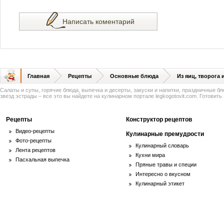
Написать коментарий
Главная
Рецепты
Основные блюда
Из яиц, творога
Салаты и супы, горячие блюда, выпечка и десерты, закуски и напитки, праздничные б
звезд эстрады – все это вы найдете на кулинарном портале legkogotovit.com. Готовить -
Рецепты
Конструктор рецептов
Видео-рецепты
Кулинарные премудрости
Фото-рецепты
Кулинарный словарь
Лента рецептов
Кухни мира
Пасхальная выпечка
Пряные травы и специи
Интересно о вкусном
Кулинарный этикет