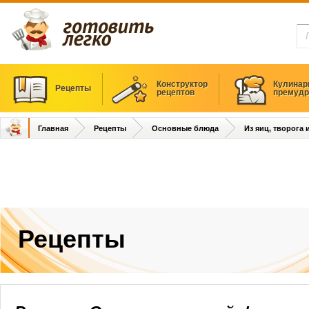
Конструктор
Кулинар
Рецепты
рецептов
премудр
Главная
Рецепты
Основные блюда
Из яиц, творога
Рецепты