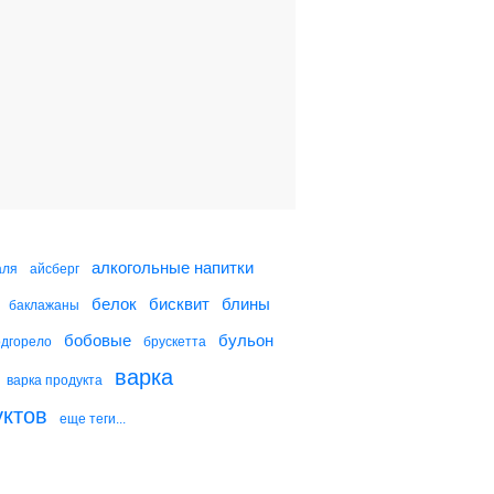
Яйца, фаршированные
копченой рыбой
Сырные оладушки с
копченой семгой
Пицца с копченой
семгой
алкогольные напитки
аля
айсберг
белок
бисквит
блины
баклажаны
Картофельный салат с
копченой семгой
бобовые
бульон
одгорело
брускетта
варка
варка продукта
уктов
еще теги...