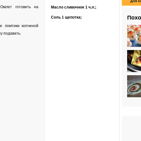
Для х
 Омлет готовить на
Масло сливочное
1 ч.л.
;
Похо
Соль
1 щепотка
;
е ломтики копченой
зу подавать.