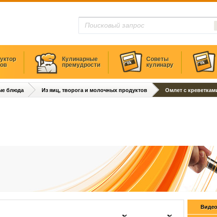
уктор
Кулинарные
Советы
тов
премудрости
кулинару
ые блюда
Из яиц, творога и молочных продуктов
Омлет с креветкам
Видео