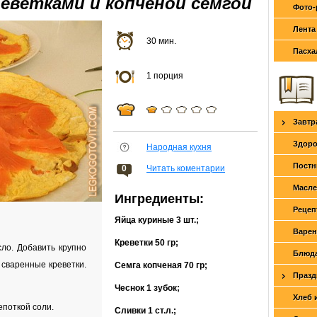
еветками и копченой семгой
Фото-
Лента
30 мин.
Пасха
1 порция
Завтр
Здоро
Народная кухня
Постн
0
Читать коментарии
Масле
Ингредиенты:
Рецеп
Яйца куриные
3 шт.
;
Варен
Креветки
50 гр
;
ло. Добавить крупно
Блюда
сваренные креветки.
Семга копченая
70 гр
;
Празд
Чеснок
1 зубок
;
Хлеб 
епоткой соли.
Сливки
1 ст.л.
;