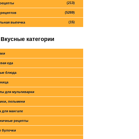
(213)
рецепты
(5269)
 рецептов
(15)
льная выпечка
Вкусные категории
аки
вая еда
ые блюда
ница
ты для мультиварки
ики, пельмени
 для мангале
ничные рецепты
и булочки