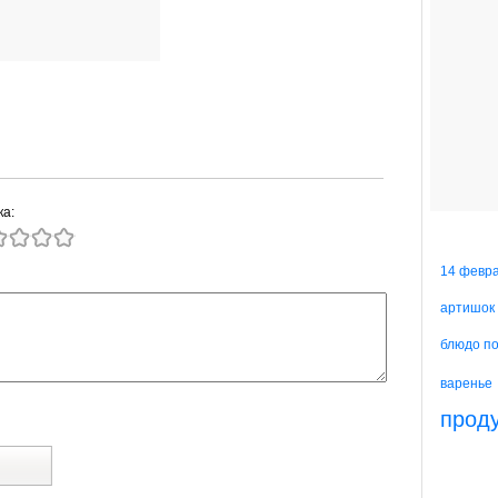
ка:
14 февр
артишок
блюдо п
варенье
прод
й