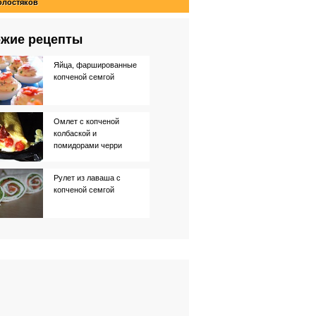
олостяков
жие рецепты
Яйца, фаршированные
копченой семгой
Омлет с копченой
колбаской и
помидорами черри
Рулет из лаваша с
копченой семгой
Слоеные "улитки" с
копченой семгой
Яичница с копченой
семгой