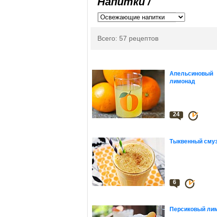
Напитки /
Всего: 57 рецептов
Апельсиновый
лимонад
24
Тыквенный сму
6
Персиковый ли