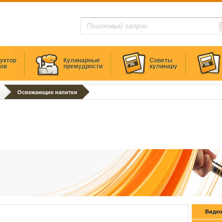
уктор
Кулинарные
Советы
тов
премудрости
кулинару
Освежающие напитки
Видео