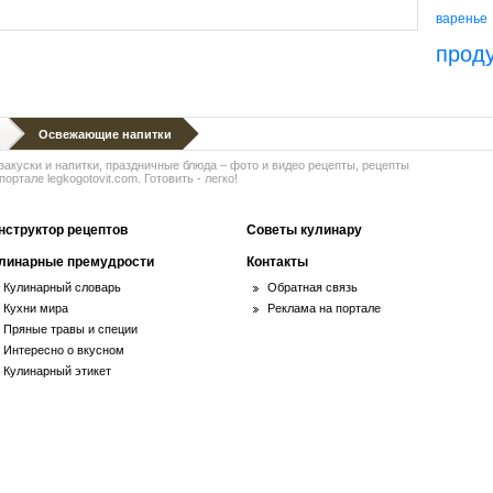
варенье
прод
Освежающие напитки
 закуски и напитки, праздничные блюда – фото и видео рецепты, рецепты
ортале legkogotovit.com. Готовить - легко!
нструктор рецептов
Советы кулинару
линарные премудрости
Контакты
Кулинарный словарь
Обратная связь
Кухни мира
Реклама на портале
Пряные травы и специи
Интересно о вкусном
Кулинарный этикет