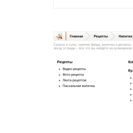
Главная
Рецепты
Напитки
Салаты и супы, горячие блюда, выпечка и десерты,
звезд эстрады – все это вы найдете на кулинарном п
Рецепты
Ко
Видео-рецепты
Ку
Фото-рецепты
Лента рецептов
Пасхальная выпечка