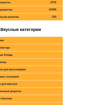
(213)
рецепты
(5269)
 рецептов
(15)
льная выпечка
Вкусные категории
аки
вая еда
ые блюда
ница
ты для мультиварки
ики, пельмени
 для мангале
ничные рецепты
и булочки