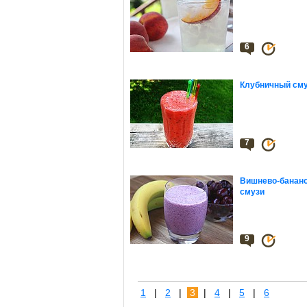
6
Клубничный см
7
Вишнево-банан
смузи
9
1
|
2
|
3
|
4
|
5
|
6