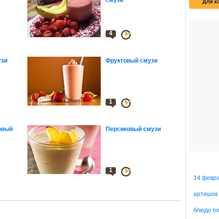
смузи
Для х
4
узи
Фруктовый смузи
1
овый
Персиковый смузи
1
14 февр
артишок
блюдо п