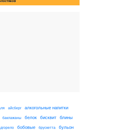
олостяков
алкогольные напитки
аля
айсберг
белок
бисквит
блины
баклажаны
бобовые
бульон
одгорело
брускетта