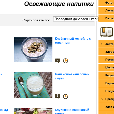
Освежающие напитки
Фото-
Лента
Пасха
Сортировать по:
Клубничный коктейль с
мюслями
Завтр
Здоро
Постн
2
Масле
зи
Бананово-ананасовый
Рецеп
смузи
Варен
Блюда
3
Празд
Хлеб 
монад
Клубнично-банановый