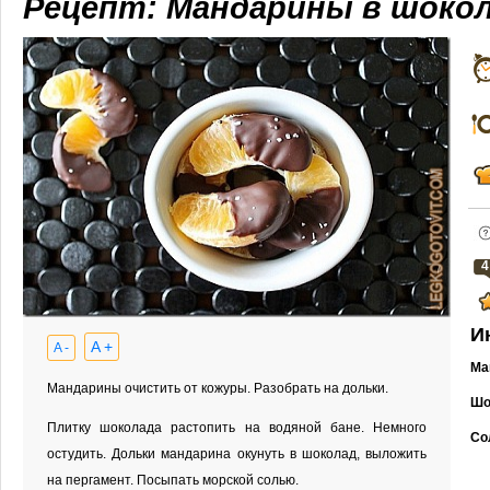
Рецепт: Мандарины в шоко
4
И
A +
A -
Ма
Мандарины очистить от кожуры. Разобрать на дольки.
Шо
Плитку шоколада растопить на водяной бане. Немного
Со
остудить. Дольки мандарина окунуть в шоколад, выложить
на пергамент. Посыпать морской солью.