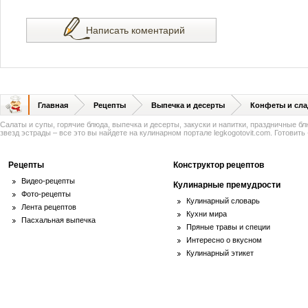
Написать коментарий
Главная
Рецепты
Выпечка и десерты
Конфеты и сла
Салаты и супы, горячие блюда, выпечка и десерты, закуски и напитки, праздничные б
звезд эстрады – все это вы найдете на кулинарном портале legkogotovit.com. Готовить -
Рецепты
Конструктор рецептов
Видео-рецепты
Кулинарные премудрости
Фото-рецепты
Кулинарный словарь
Лента рецептов
Кухни мира
Пасхальная выпечка
Пряные травы и специи
Интересно о вкусном
Кулинарный этикет