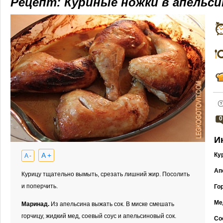
Рецепт: Куриные ножки в апельс
0
И
A +
Ку
A -
Ап
Курицу тщательно вымыть, срезать лишний жир. Посолить
и поперчить.
Го
Ме
Маринад.
Из апельсина выжать сок. В миске смешать
горчицу, жидкий мед, соевый соус и апельсиновый сок.
Со