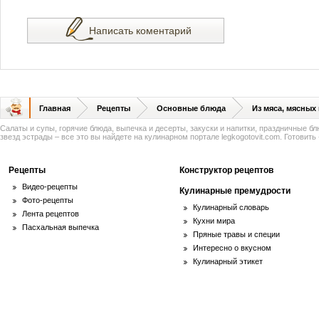
Написать коментарий
Главная
Рецепты
Основные блюда
Из мяса, мясных
Салаты и супы, горячие блюда, выпечка и десерты, закуски и напитки, праздничные б
звезд эстрады – все это вы найдете на кулинарном портале legkogotovit.com. Готовить -
Рецепты
Конструктор рецептов
Видео-рецепты
Кулинарные премудрости
Фото-рецепты
Кулинарный словарь
Лента рецептов
Кухни мира
Пасхальная выпечка
Пряные травы и специи
Интересно о вкусном
Кулинарный этикет