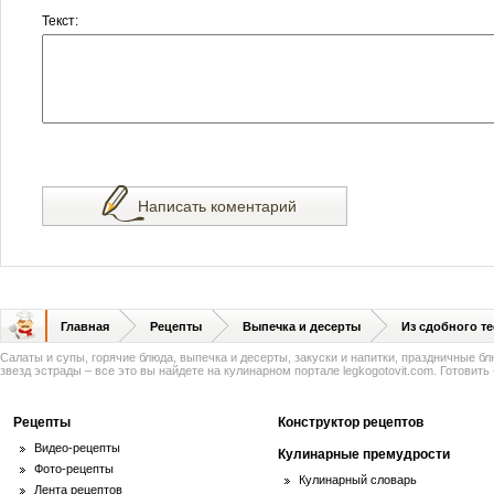
Текст:
Написать коментарий
Главная
Рецепты
Выпечка и десерты
Из сдобного те
Салаты и супы, горячие блюда, выпечка и десерты, закуски и напитки, праздничные б
звезд эстрады – все это вы найдете на кулинарном портале legkogotovit.com. Готовить -
Рецепты
Конструктор рецептов
Видео-рецепты
Кулинарные премудрости
Фото-рецепты
Кулинарный словарь
Лента рецептов