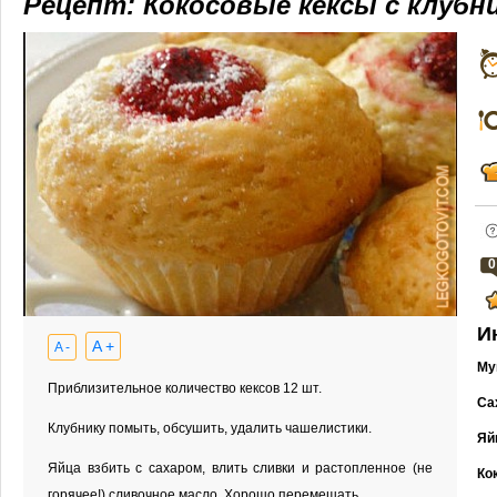
Рецепт: Кокосовые кексы с клубн
0
И
A +
A -
Му
Приблизительное количество кексов 12 шт.
Са
Клубнику помыть, обсушить, удалить чашелистики.
Яй
Яйца взбить с сахаром, влить сливки и растопленное (не
Ко
горячее!) сливочное масло. Хорошо перемешать.