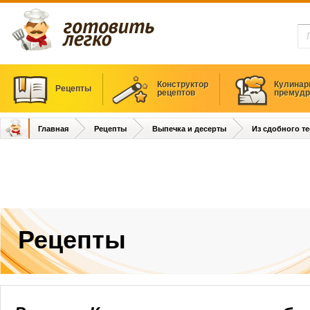
Конструктор
Кулинар
Рецепты
рецептов
премудр
Главная
Рецепты
Выпечка и десерты
Из сдобного те
Рецепты