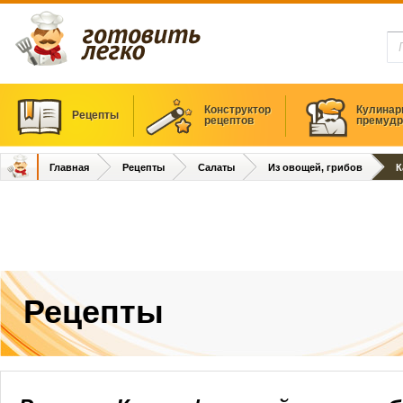
Конструктор
Кулинар
Рецепты
рецептов
премудр
Главная
Рецепты
Салаты
Из овощей, грибов
К
Рецепты