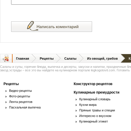
Написать коментарий
Главная
Рецепты
Салаты
Из овощей, грибов
К
Салаты и супы, горячие блюда, выпечка и десерты, закуски и напитки, праздничные б
звезд эстрады – все это вы найдете на кулинарном портале legkogotovit.com. Готовить -
Рецепты
Конструктор рецептов
Видео-рецепты
Кулинарные премудрости
Фото-рецепты
Кулинарный словарь
Лента рецептов
Кухни мира
Пасхальная выпечка
Пряные травы и специи
Интересно о вкусном
Кулинарный этикет