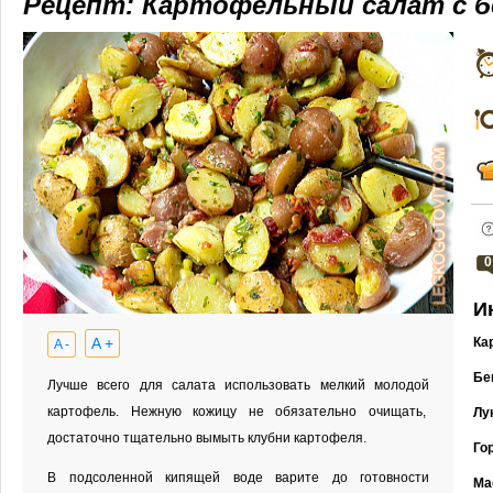
Рецепт: Картофельный салат с 
0
И
A +
Ка
A -
Бе
Лучше всего для салата использовать мелкий молодой
картофель. Нежную кожицу не обязательно очищать,
Лу
достаточно тщательно вымыть клубни картофеля.
Го
В подсоленной кипящей воде варите до готовности
Ма