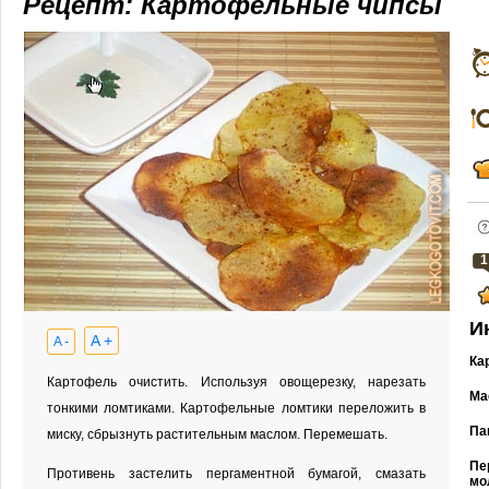
Рецепт: Картофельные чипсы
1
И
A +
A -
Ка
Картофель очистить. Используя овощерезку, нарезать
Ма
тонкими ломтиками. Картофельные ломтики переложить в
Па
миску, сбрызнуть растительным маслом. Перемешать.
Пе
Противень застелить пергаментной бумагой, смазать
мо