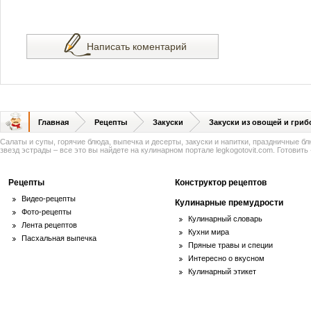
Написать коментарий
Главная
Рецепты
Закуски
Закуски из овощей и гриб
Салаты и супы, горячие блюда, выпечка и десерты, закуски и напитки, праздничные б
звезд эстрады – все это вы найдете на кулинарном портале legkogotovit.com. Готовить -
Рецепты
Конструктор рецептов
Видео-рецепты
Кулинарные премудрости
Фото-рецепты
Кулинарный словарь
Лента рецептов
Кухни мира
Пасхальная выпечка
Пряные травы и специи
Интересно о вкусном
Кулинарный этикет