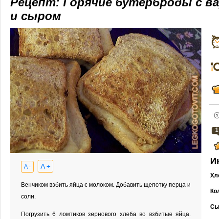
Рецепт: Горячие бутерброды с в
и сыром
1
И
A +
A -
Хл
Венчиком взбить яйца с молоком. Добавить щепотку перца и
Ко
соли.
Сы
Погрузить 6 ломтиков зернового хлеба во взбитые яйца.