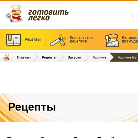
Конструктор
Кулинар
Рецепты
рецептов
премудр
Главная
Рецепты
Закуски
Горячие
Горячие бу
Рецепты