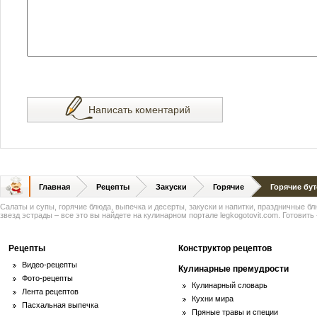
Написать коментарий
Главная
Рецепты
Закуски
Горячие
Горячие бу
Салаты и супы, горячие блюда, выпечка и десерты, закуски и напитки, праздничные б
звезд эстрады – все это вы найдете на кулинарном портале legkogotovit.com. Готовить -
Рецепты
Конструктор рецептов
Видео-рецепты
Кулинарные премудрости
Фото-рецепты
Кулинарный словарь
Лента рецептов
Кухни мира
Пасхальная выпечка
Пряные травы и специи