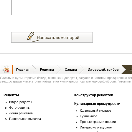
Написать коментарий
Главная
Рецепты
Салаты
Из овощей, грибов
Ф
Салаты и супы, горячие блюда, выпечка и десерты, закуски и напитки, праздничные б
звезд эстрады – все это вы найдете на кулинарном портале legkogotovit.com. Готовить -
Рецепты
Конструктор рецептов
Видео-рецепты
Кулинарные премудрости
Фото-рецепты
Кулинарный словарь
Лента рецептов
Кухни мира
Пасхальная выпечка
Пряные травы и специи
Интересно о вкусном