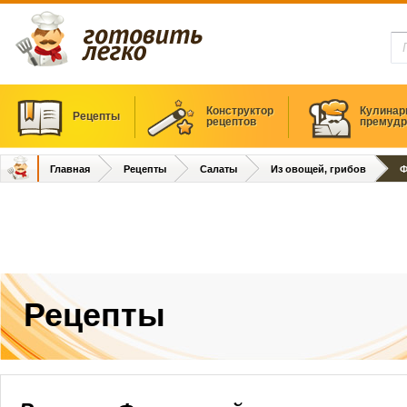
Конструктор
Кулинар
Рецепты
рецептов
премудр
Главная
Рецепты
Салаты
Из овощей, грибов
Ф
Рецепты