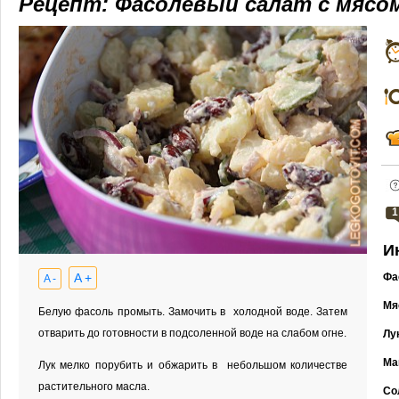
Рецепт: Фасолевый салат с мясо
1
И
A +
Фа
A -
Мя
Белую фасоль промыть. Замочить в холодной воде. Затем
отварить до готовности в подсоленной воде на слабом огне.
Лу
Ма
Лук мелко порубить и обжарить в небольшом количестве
растительного масла.
Со