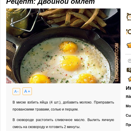
Рецепт: Двойной омлет
0
И
A +
A -
Яй
В миске взбить яйца (4 шт.), добавить молоко. Приправить
Мо
прованскими травами, солью и перцем.
Сы
В сковороде растопить сливочное масло. Вылить яичную
Пр
смесь на сковороду и готовить 2 минуты.