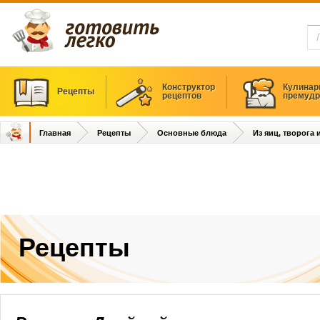
Конструктор
Кулинар
Рецепты
рецептов
премудр
Главная
Рецепты
Основные блюда
Из яиц, творога
Рецепты