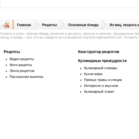
Главная
Рецепты
Основные блюда
Из яиц, творога
Салаты и супы, горячие блюда, выпечка и десерты, закуски и напитки, праздничные б
звезд эстрады – все это вы найдете на кулинарном портале legkogotovit.com. Готовить -
Рецепты
Конструктор рецептов
Видео-рецепты
Кулинарные премудрости
Фото-рецепты
Кулинарный словарь
Лента рецептов
Кухни мира
Пасхальная выпечка
Пряные травы и специи
Интересно о вкусном
Кулинарный этикет