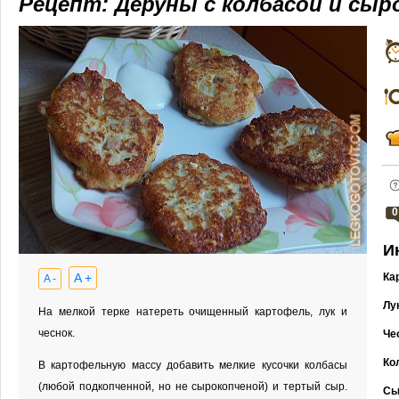
Рецепт: Деруны с колбасой и сыр
0
И
A +
Ка
A -
Лу
На мелкой терке натереть очищенный картофель, лук и
чеснок.
Че
Ко
В картофельную массу добавить мелкие кусочки колбасы
(любой подкопченной, но не сырокопченой) и тертый сыр.
Сы