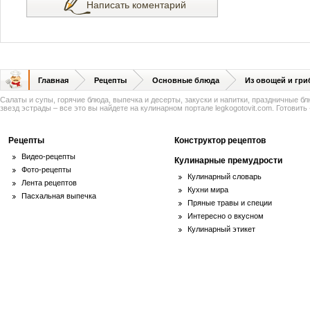
Написать коментарий
Главная
Рецепты
Основные блюда
Из овощей и гри
Салаты и супы, горячие блюда, выпечка и десерты, закуски и напитки, праздничные б
звезд эстрады – все это вы найдете на кулинарном портале legkogotovit.com. Готовить -
Рецепты
Конструктор рецептов
Видео-рецепты
Кулинарные премудрости
Фото-рецепты
Кулинарный словарь
Лента рецептов
Кухни мира
Пасхальная выпечка
Пряные травы и специи
Интересно о вкусном
Кулинарный этикет