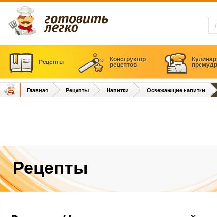
Конструктор
Кулинар
Рецепты
рецептов
премудр
Главная
Рецепты
Напитки
Освежающие напитки
Рецепты