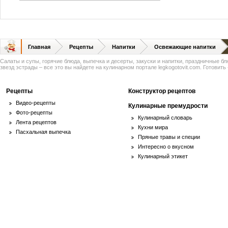
Главная
Рецепты
Напитки
Освежающие напитки
Салаты и супы, горячие блюда, выпечка и десерты, закуски и напитки, праздничные б
звезд эстрады – все это вы найдете на кулинарном портале legkogotovit.com. Готовить -
Рецепты
Конструктор рецептов
Видео-рецепты
Кулинарные премудрости
Фото-рецепты
Кулинарный словарь
Лента рецептов
Кухни мира
Пасхальная выпечка
Пряные травы и специи
Интересно о вкусном
Кулинарный этикет