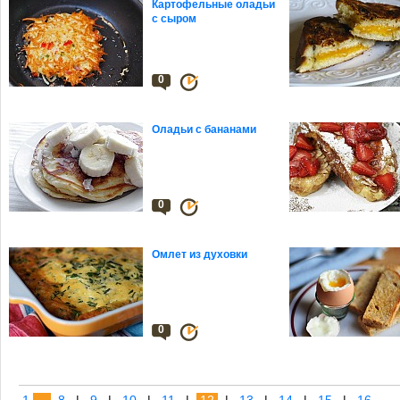
Картофельные оладьи
с сыром
0
Оладьи с бананами
0
Омлет из духовки
0