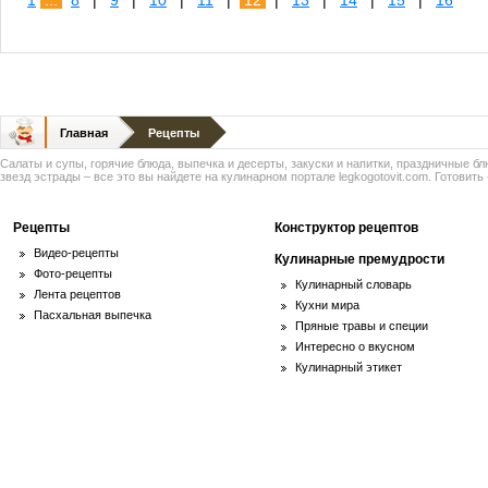
1
...
8
|
9
|
10
|
11
|
12
|
13
|
14
|
15
|
16
Главная
Рецепты
Салаты и супы, горячие блюда, выпечка и десерты, закуски и напитки, праздничные б
звезд эстрады – все это вы найдете на кулинарном портале legkogotovit.com. Готовить -
Рецепты
Конструктор рецептов
Видео-рецепты
Кулинарные премудрости
Фото-рецепты
Кулинарный словарь
Лента рецептов
Кухни мира
Пасхальная выпечка
Пряные травы и специи
Интересно о вкусном
Кулинарный этикет