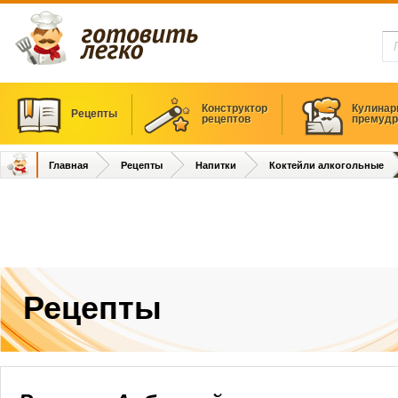
Конструктор
Кулинар
Рецепты
рецептов
премудр
Главная
Рецепты
Напитки
Коктейли алкогольные
Рецепты