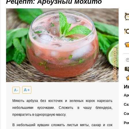
Рецепт: Арбузный мохито
5
И
A +
A -
Ар
Мякоть арбуза без косточек и зеленых корок нарезать
Са
небольшими кусочками. Сложить в чашу блендера,
Со
превратить в однородную массу.
Ро
В небольший кувшин сложить листья мяты, сахар и сок