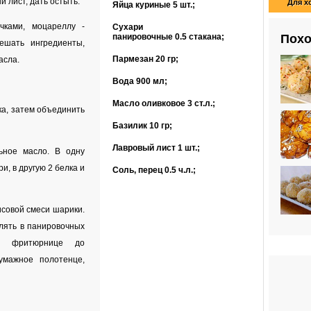
й лист, дать остыть.
Для х
Яйца куриные
5 шт.
;
чками, моцареллу -
Сухари
панировочные
0.5 стакана
;
Похо
ешать ингредиенты,
Пармезан
20 гр
;
асла.
Вода
900 мл
;
Масло оливковое
3 ст.л.
;
ка, затем объединить
Базилик
10 гр
;
Лавровый лист
1 шт.
;
ьное масло. В одну
и, в другую 2 белка и
Соль, перец
0.5 ч.л.
;
совой смеси шарики.
алять в панировочных
во фритюрнице до
умажное полотенце,