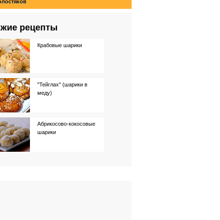
олостяков
жие рецепты
Крабовые шарики
"Тейглах" (шарики в
меду)
Абрикосово-кокосовые
шарики
Сырные шарики
Кокосовые шарики