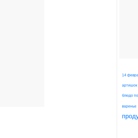
14 февр
артишок
блюдо п
варенье
прод