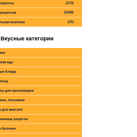
(213)
рецепты
(5269)
 рецептов
(15)
льная выпечка
Вкусные категории
аки
вая еда
ые блюда
ница
ты для мультиварки
ики, пельмени
 для мангале
ничные рецепты
и булочки