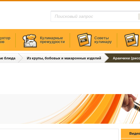
уктор
Кулинарные
Советы
тов
премудрости
кулинару
ые блюда
Из крупы, бобовых и макаронных изделий
Аранчини (рис
Видео