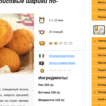
рисовые шарики по-
Фото-
Лента
Пасха
1 ч. 10 мин.
20 порций
Завтр
Здоро
Постн
Итальянская кухня
1
Читать коментарии
Масле
Рецеп
Ингредиенты:
Варен
Рис
250 гр
;
Блюда
с, очищенный чеснок,
Празд
Ветчина
100 гр
;
ь, накрыть крышкой,
Хлеб 
Моцарелла
120 гр
;
рис не станет мягким.