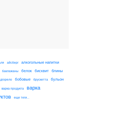
Ореховые шарики
Шарики из баклажанов с
моцареллой
Слоеные шарики с
пармезаном
алкогольные напитки
аля
айсберг
белок
бисквит
блины
баклажаны
Шарики из сыра
бобовые
бульон
одгорело
брускетта
варка
варка продукта
уктов
еще теги...