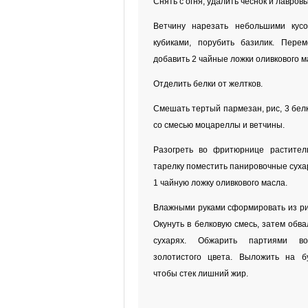
Снять с огня, удалить чеснок и лавровы
Ветчину нарезать небольшими кусо
кубиками, порубить базилик. Перем
добавить 2 чайные ложки оливкового м
Отделить белки от желтков.
Смешать тертый пармезан, рис, 3 бел
со смесью моцареллы и ветчины.
Разогреть во фритюрнице растител
тарелку поместить панировочные сухар
1 чайную ложку оливкового масла.
Влажными руками сформировать из ри
Окунуть в белковую смесь, затем обв
сухарях. Обжарить партиями 
золотистого цвета. Выложить на б
чтобы стек лишний жир.