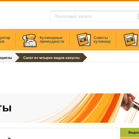
уктор
Кулинарные
Советы
тов
премудрости
кулинару
ецепты
Салат из четырех видов капусты
ты
Видео