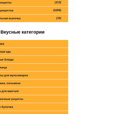
(213)
рецепты
(5269)
 рецептов
(15)
льная выпечка
Вкусные категории
аки
вая еда
ые блюда
ница
ты для мультиварки
ики, пельмени
 для мангале
ничные рецепты
и булочки