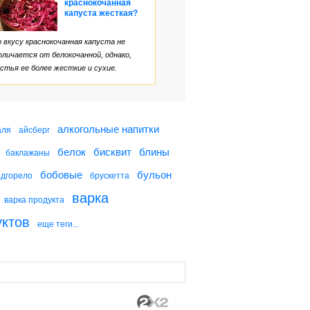
краснокочанная
капуста жесткая?
 вкусу краснокочанная капуста не
личается от белокочанной, однако,
стья ее более жесткие и сухие.
алкогольные напитки
аля
айсберг
белок
бисквит
блины
баклажаны
бобовые
бульон
одгорело
брускетта
варка
варка продукта
уктов
еще теги...