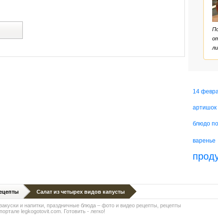
й
По
от
ли
14 февр
артишок
блюдо п
варенье
прод
ецепты
Салат из четырех видов капусты
 закуски и напитки, праздничные блюда – фото и видео рецепты, рецепты
ортале legkogotovit.com. Готовить - легко!