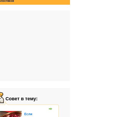
олостяков
Совет в тему:
Если