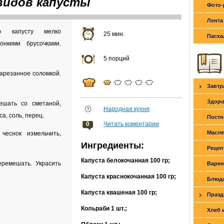
видов капусты
Фото-
Лента
ую капусту мелко
25 мин.
Пасха
онкими брусочками.
5 порций
нарезанное соломкой.
Завтр
Здоро
шать со сметаной,
Народная кухня
а, соль, перец.
Постн
0
Читать коментарии
Масле
чеснок измельчить,
Ингредиенты:
Рецеп
Капуста белокочанная 100 гр;
еремешать. Украсить
Варен
Капуста краснокочанная 100 гр;
Блюда
Капуста квашеная 100 гр;
Празд
Кольраби 1 шт.;
Хлеб 