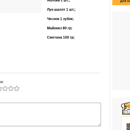
Яблоки 1 шт.;
Для х
Лук-шалот 1 шт.;
Чеснок 1 зубок;
Майонез 80 гр;
Сметана 100 гр;
ка: