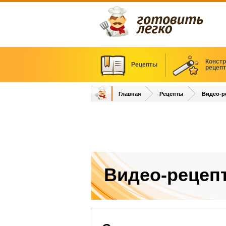
Констр
Рецепты
рецеп
Главная
Рецепты
Видео-р
Видео-рецеп