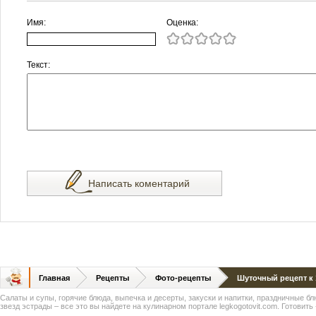
Имя:
Оценка:
Текст:
Написать коментарий
Главная
Рецепты
Фото-рецепты
Шуточный рецепт к
Салаты и супы, горячие блюда, выпечка и десерты, закуски и напитки, праздничные б
звезд эстрады – все это вы найдете на кулинарном портале legkogotovit.com. Готовить -