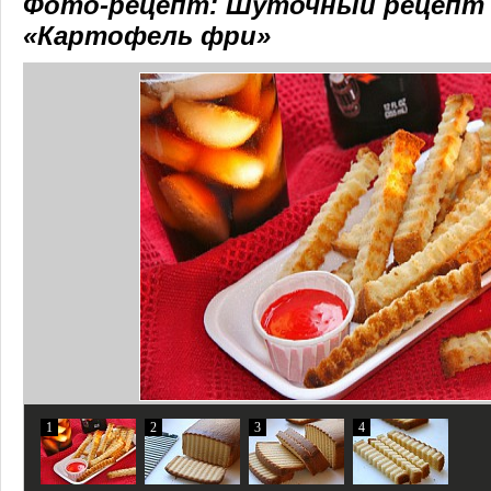
Фото-рецепт: Шуточный рецепт к
«Картофель фри»
1
2
3
4