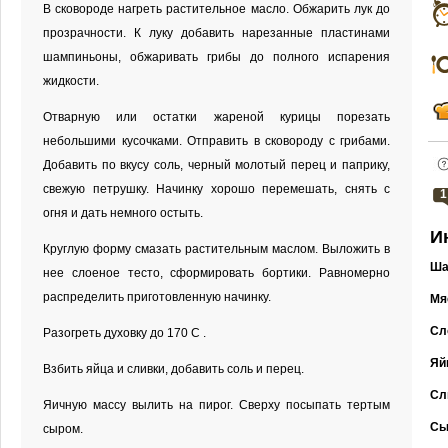
В сковороде нагреть растительное масло. Обжарить лук до
прозрачности. К луку добавить нарезанные пластинами
шампиньоны, обжаривать грибы до полного испарения
жидкости.
Отварную или остатки жареной курицы порезать
небольшими кусочками. Отправить в сковороду с грибами.
Добавить по вкусу соль, черный молотый перец и паприку,
свежую петрушку. Начинку хорошо перемешать, снять с
1
огня и дать немного остыть.
И
Круглую форму смазать растительным маслом. Выложить в
Ша
нее слоеное тесто, сформировать бортики. Равномерно
распределить приготовленную начинку.
Мя
Сл
Разогреть духовку до 170 C .
Яй
Взбить яйца и сливки, добавить соль и перец.
Сл
Яичную массу вылить на пирог. Сверху посыпать тертым
Сы
сыром.