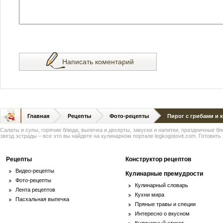
Написать коментарий
Главная
Рецепты
Фото-рецепты
Пирог с грибами и 
Салаты и супы, горячие блюда, выпечка и десерты, закуски и напитки, праздничные б
звезд эстрады – все это вы найдете на кулинарном портале legkogotovit.com. Готовить -
Рецепты
Конструктор рецептов
Видео-рецепты
Кулинарные премудрости
Фото-рецепты
Кулинарный словарь
Лента рецептов
Кухни мира
Пасхальная выпечка
Пряные травы и специи
Интересно о вкусном