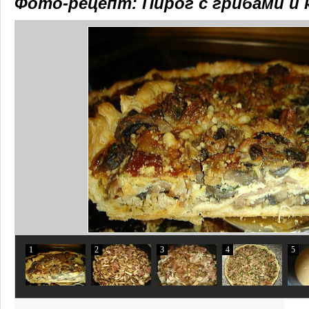
Фото-рецепт: Пирог с грибами и 
1
2
3
4
5