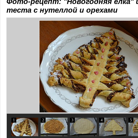
Фото-рецепт: "Новогодняя ёлка" 
теста с нутеллой и орехами
1
2
3
4
5