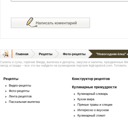
Написать коментарий
Главная
Рецепты
Фото-рецепты
"Новогодняя ёлка" и
Салаты и супы, горячие блюда, выпечка и десерты, закуски и напитки, праздничные б
звезд эстрады – все это вы найдете на кулинарном портале legkogotovit.com. Готовить -
Рецепты
Конструктор рецептов
Видео-рецепты
Кулинарные премудрости
Фото-рецепты
Кулинарный словарь
Лента рецептов
Кухни мира
Пасхальная выпечка
Пряные травы и специи
Интересно о вкусном
Кулинарный этикет