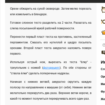
Орехи обжарить на сухой сковороде. Затем мелко порезать
или измельчить в блендере.
Готовое слоеное тесто разделить на 2 части. Раскатать на
слегка посыпанной мукой рабочей поверхности.
Перенести первый пласт теста на противень, застеленный
пергаментом. Смазать его нутеллой и щедро посыпать
орехами. Второй пласт теста аккуратно наложить поверх
0
первого.
И
Используя острый нож, вырезать из теста "ёлку" -
треугольник с ножкой (
фоторецепт
). По обе стороны от
Сл
"ствола ёлки" сделать поперечные надрезы.
Оре
Начиная с нижних ветвей, аккуратно скрутить каждую
Ми
полоску по направлению к макушке (от себя). Нижние ветви
Фу
желательно перекрутить два раза. Верхние ветки короче, в
какой-то момент получиться перекручивать всего один раз.
Же