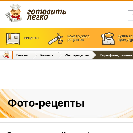
Конструктор
Кулинар
Рецепты
рецептов
премудр
Главная
Рецепты
Фото-рецепты
Картофель, запечен
Фото-рецепты