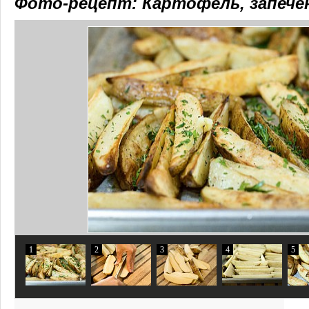
Фото-рецепт: Картофель, запече
1
2
3
4
5