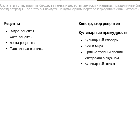
Салаты и супы, горячие блюда, выпечка и десерты, закуски и напитки, праздничные б
звезд эстрады – все это вы найдете на кулинарном портале legkogotovit.com. Готовить -
Рецепты
Конструктор рецептов
Видео-рецепты
Кулинарные премудрости
Фото-рецепты
Кулинарный словарь
Лента рецептов
Кухни мира
Пасхальная выпечка
Пряные травы и специи
Интересно о вкусном
Кулинарный этикет